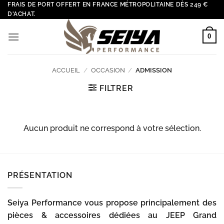
Passer
FRAIS DE PORT OFFERT EN FRANCE MÉTROPOLITAINE DÈS 249 €
D'ACHAT.
au
contenu
0
ACCUEIL
/
OCCASION
/
ADMISSION
FILTRER
Aucun produit ne correspond à votre sélection.
PRÉSENTATION
Seiya Performance vous propose principalement des
pièces & accessoires dédiées au JEEP Grand