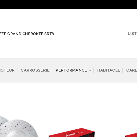
LIS
 JEEP GRAND CHEROKEE SRT8
MOTEUR
CARROSSERIE
PERFORMANCE
HABITACLE
CAR
Add to
Add to
wishlist
wishlist