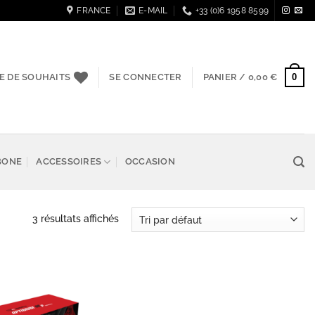
FRANCE
E-MAIL
+33 (0)6 1958 8599
0
TE DE SOUHAITS
SE CONNECTER
PANIER /
0,00
€
BONE
ACCESSOIRES
OCCASION
3 résultats affichés
Add to
wishlist