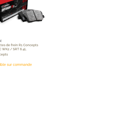
GE
tes de frein R1 Concepts
C WK2 / SRT 6.4L
cepts
ible sur commande