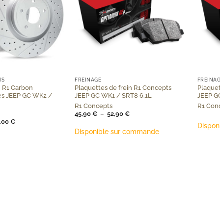
+
+
NS
FREINAGE
FREINA
n R1 Carbon
Plaquettes de frein R1 Concepts
Plaquet
s JEEP GC WK2 /
JEEP GC WK1 / SRT8 6.1L
JEEP G
R1 Concepts
R1 Con
Plage
45,90
€
–
52,90
€
de
Plage
,00
€
prix :
Dispon
de
45,90 €
Disponible sur commande
prix :
à
489,00 €
52,90 €
à
535,00 €