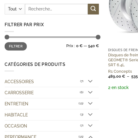
Recherche
pour :
FILTRER PAR PRIX
+
Prix
Prix
Prix :
0 €
—
540 €
FILTRER
min
max
DISQUES DE FREI
Disques de frei
GEOMET® Serie
CATÉGORIES DE PRODUITS
SRT 6.4L
R1 Concepts
489,00
€
–
535
ACCESSOIRES
(7)
2 en stock
CARROSSERIE
(6)
ENTRETIEN
(15)
HABITACLE
(3)
OCCASION
(7)
PERFORMANCE
(15)