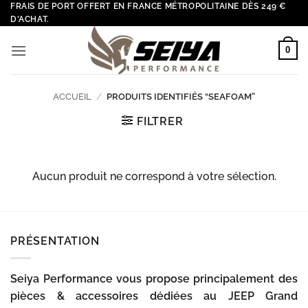
Passer
FRAIS DE PORT OFFERT EN FRANCE MÉTROPOLITAINE DÈS 249 €
D'ACHAT.
au
contenu
0
ACCUEIL
/
PRODUITS IDENTIFIÉS “SEAFOAM”
FILTRER
Aucun produit ne correspond à votre sélection.
PRÉSENTATION
Seiya Performance vous propose principalement des
pièces & accessoires dédiées au JEEP Grand