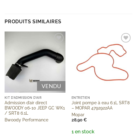
PRODUITS SIMILAIRES
Add to
Add to
wishlist
wishlist
VENDU
KIT D'ADMISSION D'AIR
ENTRETIEN
Admission d’air direct
Joint pompe à eau 6.1L SRT8
BWOODY 06-10 JEEP GC WK1
– MOPAR 4792922AA
/ SRT8 6.1L
Mopar
Bwoody Performance
28,90
€
1 en stock