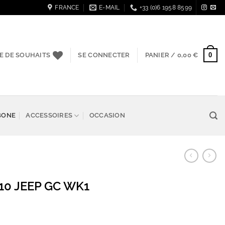
FRANCE
E-MAIL
+33 (0)6 1958 8599
0
TE DE SOUHAITS
SE CONNECTER
PANIER /
0,00
€
BONE
ACCESSOIRES
OCCASION
6-10 JEEP GC WK1