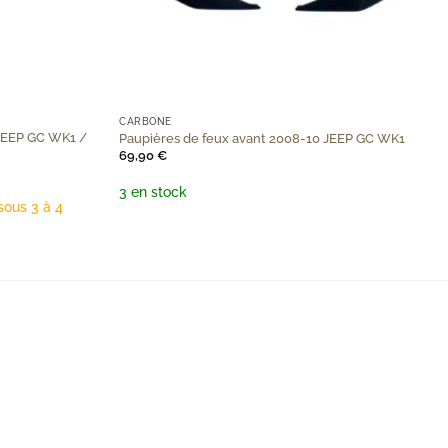
+
CARBONE
JEEP GC WK1 /
Paupières de feux avant 2008-10 JEEP GC WK1
69,90
€
3 en stock
sous 3 à 4