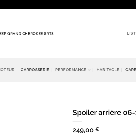
LIS
 JEEP GRAND CHEROKEE SRT8
MOTEUR
CARROSSERIE
PERFORMANCE
HABITACLE
CAR
Spoiler arrière 0
Add to
wishlist
249,00
€